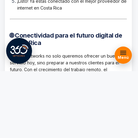
¡Listo! Ya estás conectado con el mejor proveedor de
Planes
internet en Costa Rica
Nosotros
Blog
FAQs
Reseñas
🌐 Conectividad para el futuro digital de
Costa Rica
En 360 Networks no solo queremos ofrecer un buen
Menú
servicio hoy, sino preparar a nuestros clientes para el
futuro. Con el crecimiento del trabajo remoto, el
comercio electrónico y la educación virtual, contar con
un
proveedor de internet en Costa Rica
que se
mantenga a la vanguardia tecnológica es clave. Nuestro
equipo trabaja constantemente en mejorar la red y
adoptar tecnologías que garanticen más estabilidad,
mayor capacidad y menor latencia.
🧩 Internet sin interrupciones, incluso en