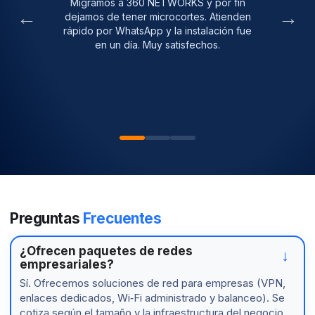
Migramos a 360 NETWORKS y por fin
←
→
dejamos de tener microcortes. Atienden
rápido por WhatsApp y la instalación fue
en un día. Muy satisfechos.
Preguntas
Frecuentes
¿Ofrecen paquetes de redes
empresariales?
Sí. Ofrecemos soluciones de red para empresas (VPN,
enlaces dedicados, Wi‑Fi administrado y balanceo). Se
cotiza según el tamaño y la infraestructura del negocio.