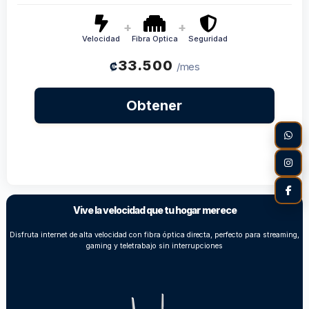
+
+
Velocidad
Fibra Optica
Seguridad
33.500
₡
/mes
Obtener
Vive la velocidad que tu hogar merece
Disfruta internet de alta velocidad con fibra óptica directa, perfecto para streaming,
gaming y teletrabajo sin interrupciones