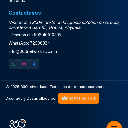
Reseñas
Contáctanos
Visítanos a 800m norte de la iglesia católica de Grecia,
carretera a Sarchí.
,
Grecia
,
Alajuela
Llámanos al +506 40100335
WhatsApp: 72608384
info@360networkscr.com
Inicio
Contacto
Servicios
Planes
Nosotros
© 2025 360networkscr. Todos los derechos reservados.
Blog
Innovatiko.com
Diseñado y Desarrollado por
FAQs
Reseñas