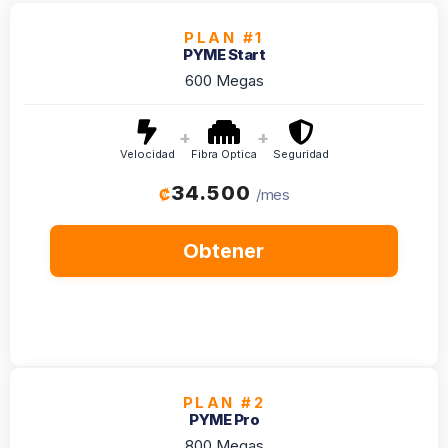
PLAN #1
PYME Start
600 Megas
+
+
Velocidad
Fibra Optica
Seguridad
34.500
₡
/mes
Obtener
PLAN #2
PYME Pro
800 Megas