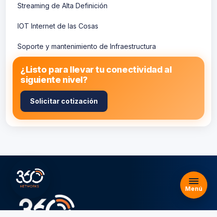
Streaming de Alta Definición
IOT Internet de las Cosas
Soporte y mantenimiento de Infraestructura
Inicio
¿Listo para llevar tu conectividad al
Contacto
siguiente nivel?
Servicios
Planes
Solicitar cotización
Nosotros
Blog
FAQs
Reseñas
Menú